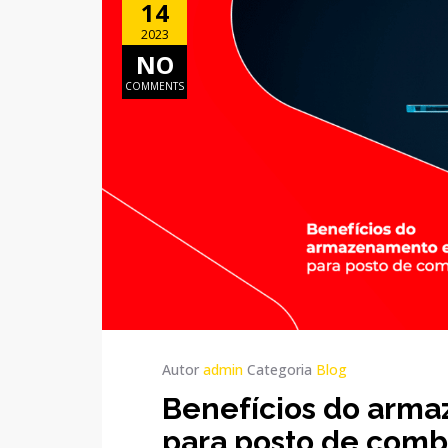
14
2023
NO
COMMENTS
Autor
admin
Categoria
Blog
Benefícios do ar
para posto de comb