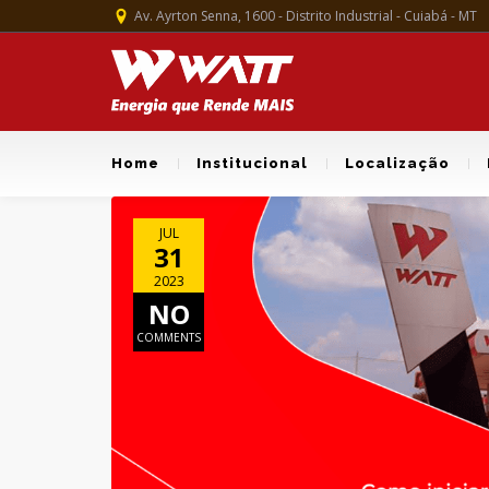
Av. Ayrton Senna, 1600 - Distrito Industrial - Cuiabá - MT
Home
Institucional
Localização
JUL
31
2023
NO
COMMENTS