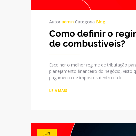
Autor
admin
Categoria
Blog
Como definir o regi
de combustíveis?
Escolher o melhor regime de tributação pa
planejamento financeiro do negócio, visto
pagamento de impostos dentro da lei.
LEIA MAIS
JUN