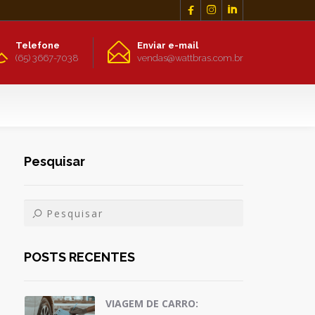



Telefone
Enviar e-mail
(65) 3667-7038
vendas@wattbras.com.br
Pesquisar
POSTS RECENTES
VIAGEM DE CARRO: