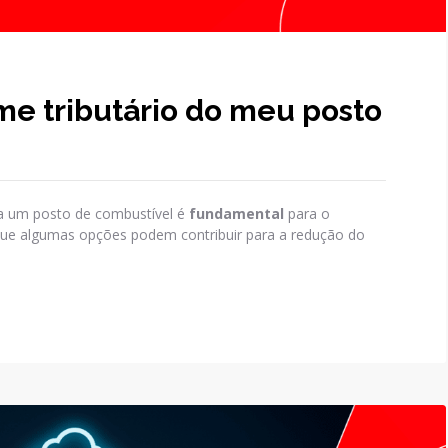
me tributário do meu posto
ra um posto de combustível é
fundamental
para o
 que algumas opções podem contribuir para a redução do