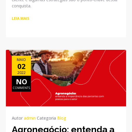
conquista.
LEIA MAIS
MAIO
02
2022
NO
COMMENTS
Autor
admin
Categoria
Blog
Agronegócio: entenda a