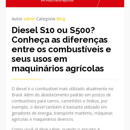
Autor
admin
Categoria
Blog
Diesel S10 ou S500?
Conheça as diferenças
entre os combustíveis e
seus usos em
maquinários agrícolas
O diesel é o combustível mais utilizado atualmente no
Brasil. Além do abastecimento padrão em postos de
combustíveis para carros, caminhões e ônibus, por
exemplo, o diesel também é bastante utilizado em
geradores de energia, transporte marítimo, máquinas
agrícolas e maquinários diversos.
Como você já deve saber, quando o assunto é