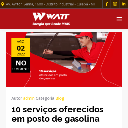



Av. Ayrton Senna, 1600 - Distrito Industrial - Cuiabá - MT
AGO
02
2022
NO
COMMENTS
Autor
admin
Categoria
Blog
10 serviços oferecidos
em posto de gasolina