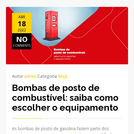
ABR
18
2022
NO
COMMENTS
Autor
admin
Categoria
Blog
Bombas de posto de
combustível: saiba como
escolher o equipamento
As bombas de posto de gasolina fazem parte dos