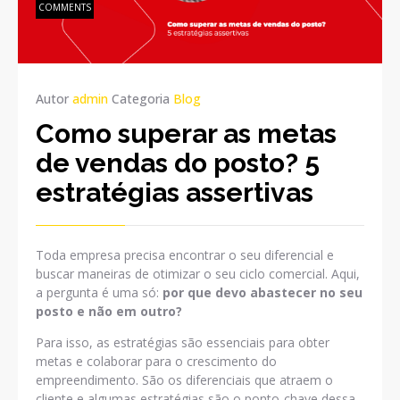
COMMENTS
Autor
admin
Categoria
Blog
Como superar as metas
de vendas do posto? 5
estratégias assertivas
Toda empresa precisa encontrar o seu diferencial e
buscar maneiras de otimizar o seu ciclo comercial. Aqui,
a pergunta é uma só:
por que devo abastecer no seu
posto e não em outro?
Para isso, as estratégias são essenciais para obter
metas e colaborar para o crescimento do
empreendimento. São os diferenciais que atraem o
cliente e algumas estratégias são o ponto-chave dessa