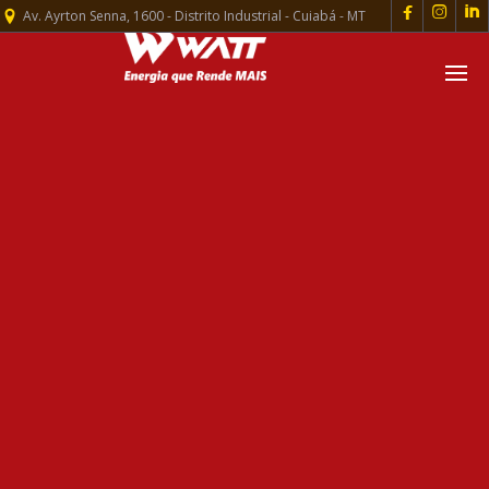



Av. Ayrton Senna, 1600 - Distrito Industrial - Cuiabá - MT