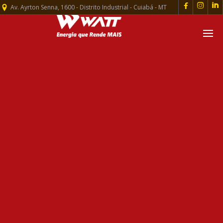



Av. Ayrton Senna, 1600 - Distrito Industrial - Cuiabá - MT