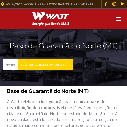



Av. Ayrton Senna, 1600 - Distrito Industrial - Cuiabá - MT
Base de Guarantã do Norte (MT)
Home
Base De Guarantã Do Norte (MT)
Base de Guarantã do Norte (MT)
A Watt celebrou a inauguração da sua
nova base de
distribuição de combustível
que já está em operação na
cidade de Guarantã do Norte, no estado do Mato Grosso. A
nova unidade está localizada em uma região estratégica no
estado, muito conhecida pelos setores do agronegócio,