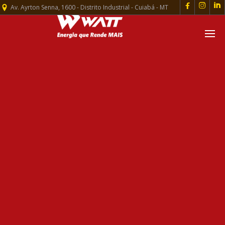



Av. Ayrton Senna, 1600 - Distrito Industrial - Cuiabá - MT