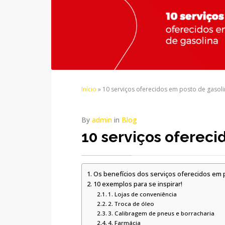
Início
»
10 serviços oferecidos em posto de gasol
By
admin
in
Blog
10 serviços ofereci
Os benefícios dos serviços oferecidos em 
10 exemplos para se inspirar!
1. Lojas de conveniência
2. Troca de óleo
3. Calibragem de pneus e borracharia
4. Farmácia