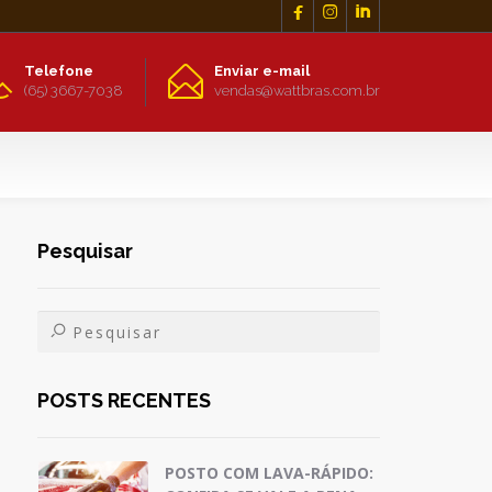



Telefone
Enviar e-mail
(65) 3667-7038
vendas@wattbras.com.br
Pesquisar
POSTS RECENTES
POSTO COM LAVA-RÁPIDO: