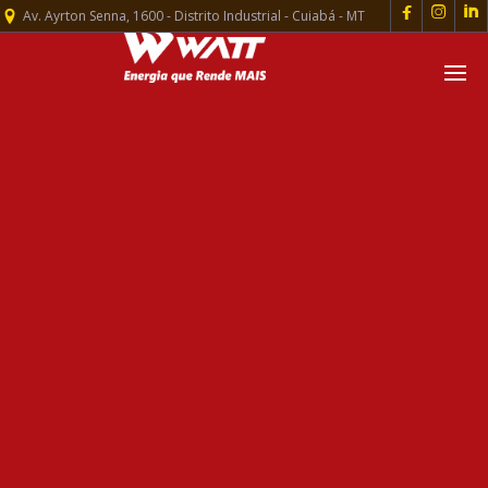



Av. Ayrton Senna, 1600 - Distrito Industrial - Cuiabá - MT