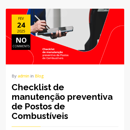
FEV
24
2025
NO
COMMENTS
By
admin
in
Blog
Checklist de
manutenção preventiva
de Postos de
Combustíveis