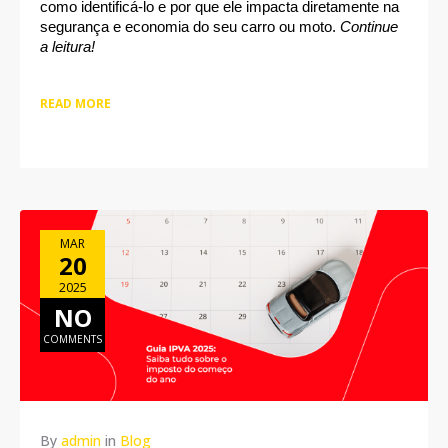
como identificá-lo e por que ele impacta diretamente na 
segurança e economia do seu carro ou moto. 
Continue 
a leitura!
READ MORE
MAR
20
2025
NO
COMMENTS
By
admin
in
Blog