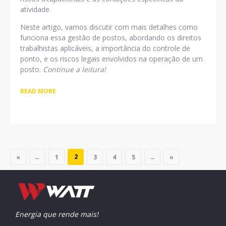
atividade.
Neste artigo, vamos discutir com mais detalhes como
funciona essa gestão de postos, abordando os direitos
trabalhistas aplicáveis, a importância do controle de
ponto, e os riscos legais envolvidos na operação de um
posto.
Continue a leitura!
READ MORE
2
«
←
1
3
4
5
→
»
Energia que rende mais!