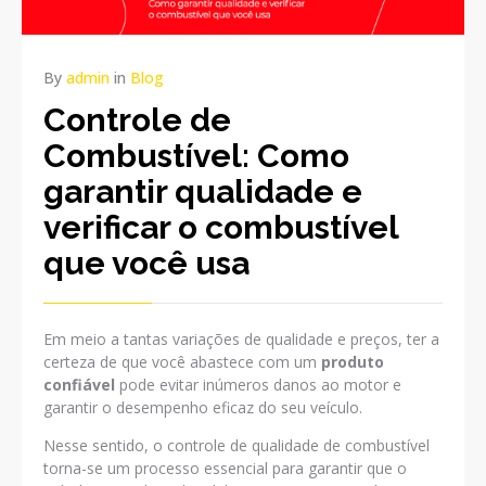
By
admin
in
Blog
Controle de
Combustível: Como
garantir qualidade e
verificar o combustível
que você usa
Em meio a tantas variações de qualidade e preços, ter a
certeza de que você abastece com um
produto
confiável
pode evitar inúmeros danos ao motor e
garantir o desempenho eficaz do seu veículo.
Nesse sentido, o controle de qualidade de combustível
torna-se um processo essencial para garantir que o