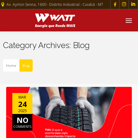



Av. Ayrton Senna, 1600 - Distrito Industrial - Cuiabá - MT
Category Archives: Blog
Home
Blog
MAR
24
2025
NO
COMMENTS