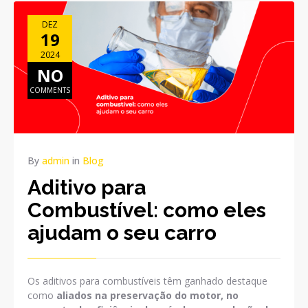
DEZ
19
2024
NO
COMMENTS
By
admin
in
Blog
Aditivo para
Combustível: como eles
ajudam o seu carro
Os aditivos para combustíveis têm ganhado destaque
como
aliados na preservação do motor, no