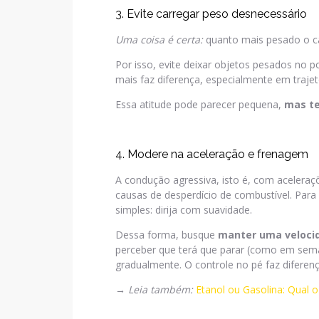
3. Evite carregar peso desnecessário
Uma coisa é certa:
quanto mais pesado o ca
Por isso, evite deixar objetos pesados no p
mais faz diferença, especialmente em traje
Essa atitude pode parecer pequena,
mas te
4. Modere na aceleração e frenagem
A condução agressiva, isto é, com aceleraç
causas de desperdício de combustível. Par
simples: dirija com suavidade.
Dessa forma, busque
manter uma veloci
perceber que terá que parar (como em semá
gradualmente. O controle no pé faz diferenç
→
Leia também:
Etanol ou Gasolina: Qual 