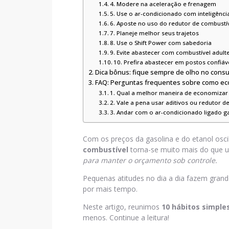
4. Modere na aceleração e frenagem
5. Use o ar-condicionado com inteligênci
6. Aposte no uso do redutor de combustí
7. Planeje melhor seus trajetos
8. Use o Shift Power com sabedoria
9. Evite abastecer com combustível adul
10. Prefira abastecer em postos confiá
Dica bônus: fique sempre de olho no cons
FAQ: Perguntas frequentes sobre como ec
1. Qual a melhor maneira de economizar
2. Vale a pena usar aditivos ou redutor d
3. Andar com o ar-condicionado ligado g
Com os preços da gasolina e do etanol osc
combustível
torna-se muito mais do que 
para manter o orçamento sob controle.
Pequenas atitudes no dia a dia fazem gran
por mais tempo.
Neste artigo, reunimos
10 hábitos simple
menos. Continue a leitura!