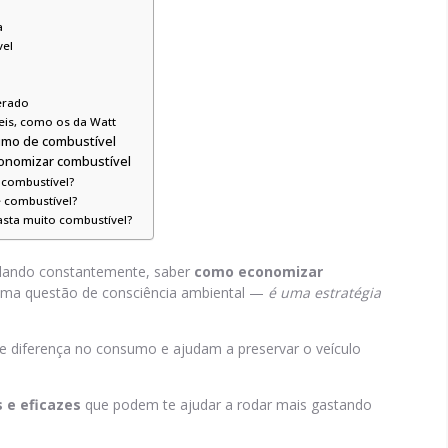
a
vel
terado
veis, como os da Watt
umo de combustível
onomizar combustível
 combustível?
e combustível?
asta muito combustível?
ilando constantemente, saber
como economizar
uma questão de consciência ambiental —
é uma estratégia
de diferença no consumo e ajudam a preservar o veículo
s e eficazes
que podem te ajudar a rodar mais gastando