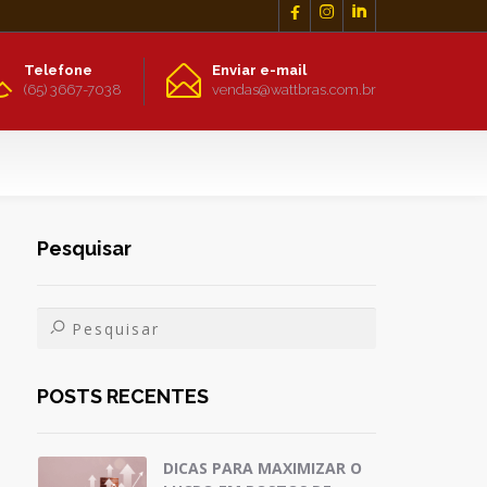



Telefone
Enviar e-mail
(65) 3667-7038
vendas@wattbras.com.br
Pesquisar
POSTS RECENTES
DICAS PARA MAXIMIZAR O