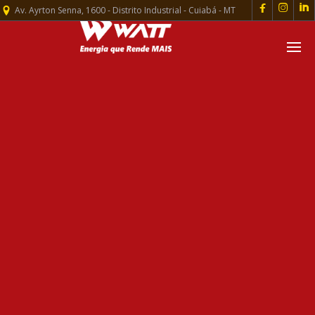



Av. Ayrton Senna, 1600 - Distrito Industrial - Cuiabá - MT