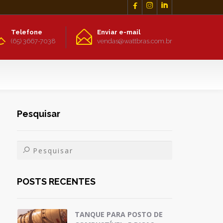



Telefone
Enviar e-mail
(65) 3667-7038
vendas@wattbras.com.br
Pesquisar
POSTS RECENTES
TANQUE PARA POSTO DE