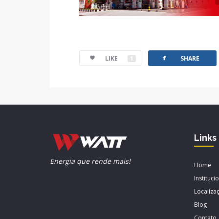
facebook
LIKE
1
SHARE
Links
Energia que rende mais!
Home
Instituci
Localiza
Blog
Contato