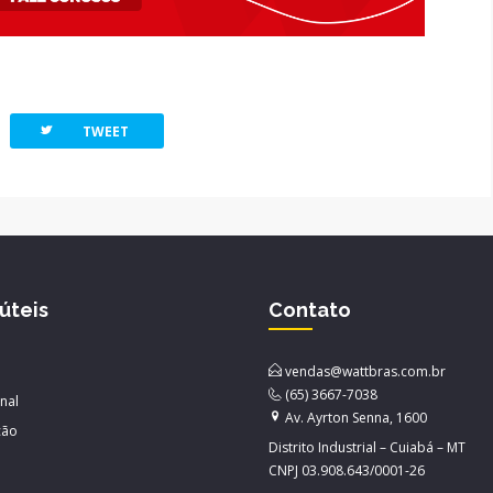
twitterbird
TWEET
 úteis
Contato
vendas@wattbras.com.br
(65) 3667-7038
onal
Av. Ayrton Senna, 1600
ção
Distrito Industrial – Cuiabá – MT
CNPJ 03.908.643/0001-26