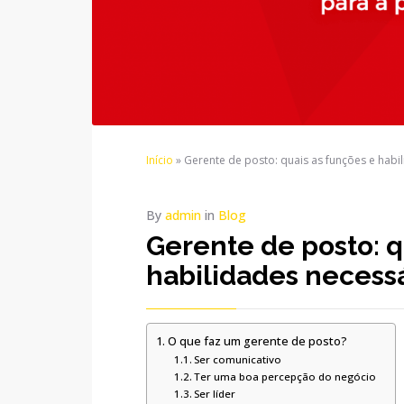
Início
»
Gerente de posto: quais as funções e habi
By
admin
in
Blog
Gerente de posto: q
habilidades necessá
O que faz um gerente de posto?
Ser comunicativo
Ter uma boa percepção do negócio
Ser líder